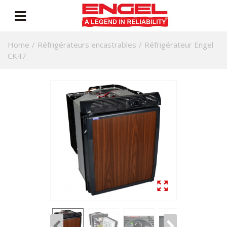
Home
/
Réfrigérateurs encastrables
/
Réfrigérateur Engel
CK47