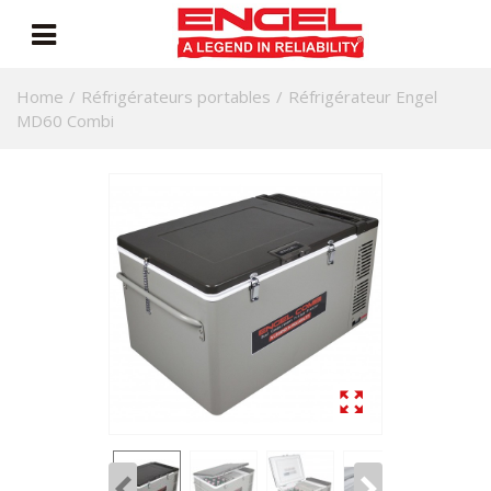
Home
/
Réfrigérateurs portables
/
Réfrigérateur Engel
MD60 Combi